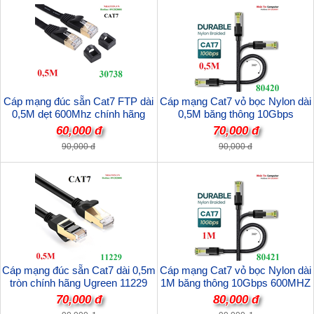
Cáp mạng đúc sẵn Cat7 FTP dài
Cáp mạng Cat7 vỏ bọc Nylon dài
0,5M dẹt 600Mhz chính hãng
0,5M băng thông 10Gbps
Ugreen 30738 Cao cấp
600MHZ Ugreen 80420 cao cấp
60,000 đ
70,000 đ
90,000 đ
90,000 đ
Cáp mạng đúc sẵn Cat7 dài 0,5m
Cáp mạng Cat7 vỏ bọc Nylon dài
tròn chính hãng Ugreen 11229
1M băng thông 10Gbps 600MHZ
Ugreen 80421 cao cấp
70,000 đ
80,000 đ