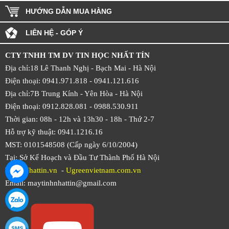
HƯỚNG DẪN MUA HÀNG
LIÊN HỆ - GÓP Ý
CTY TNHH TM DV TIN HỌC NHẤT TÍN
Địa chỉ:18 Lê Thanh Nghị - Bạch Mai - Hà Nội
Điện thoại: 0941.971.818 -
0941.121.616
Địa chỉ:7B Trung Kính - Yên Hòa -
Hà Nội
Điện thoại: 0912.828.081 -
0988.530.911
Thời gian: 08h - 12h và 13h30 - 18h - Thứ 2-7
Hỗ trợ kỹ thuật: 0941.1216.16
MST: 0101548508 (Cấp ngày 6/10/2004)
Tại: Sở Kế Hoạch và Đầu Tư Thành Phố Hà Nội
Web:
Nhattin.vn
-
Ugreenvietnam.com.vn
Email: maytinhnhattin@gmail.com