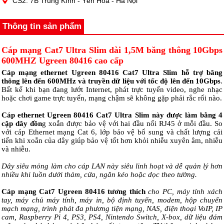
CS2: 7B Trung Kính - Yên Hòa - Hà Nội
Thông tin sản phẩm
Cáp mạng Cat7 Ultra Slim dài 1,5M băng thông 10Gbps
600MHZ Ugreen 80416 cao cấp
Cáp mạng ethernet Ugreen 80416 Cat7 Ultra Slim hỗ trợ băng
thông lên đến 600MHz và truyền dữ liệu với tốc độ lên đến 10Gbps
.
Bất kể khi bạn đang lướt Internet, phát trực tuyến video, nghe nhạc
hoặc chơi game trực tuyến, mạng chậm sẽ không gặp phải rắc rối nào.
Cáp ethernet Ugreen 80416 Cat7 Ultra Slim này được làm bằng 4
cặp dây đồn
g xoắn được bảo vệ với hai đầu nối RJ45 ở mỗi đầu. So
với cáp Ethernet mạng Cat 6, lớp bảo vệ bổ sung và chất lượng cải
tiến khi xoắn của dây giúp bảo vệ tốt hơn khỏi nhiễu xuyên âm, nhiễu
và nhiễu.
Dây siêu mỏng làm cho cáp LAN này siêu linh hoạt và dễ quản lý hơn
nhiều khi luồn dưới thảm, cửa, ngăn kéo hoặc dọc theo tường.
Cáp mạng Cat7 Ugreen 80416 tương thích
cho PC, máy tính xách
tay, máy chủ máy tính, máy in, bộ định tuyến, modem, hộp chuyển
mạch mạng, trình phát đa phương tiện mạng, NAS, điện thoại VoIP, IP
cam, Raspberry Pi 4, PS3, PS4, Nintendo Switch, X-box, dữ liệu đám