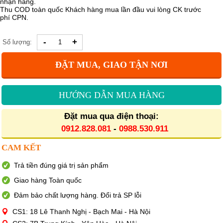
nhận hàng.
Thu COD toàn quốc Khách hàng mua lần đầu vui lòng CK trước
phí CPN.
-
+
Số lượng:
ĐẶT MUA, GIAO TẬN NƠI
HƯỚNG DẪN MUA HÀNG
Đặt mua qua điện thoại:
0912.828.081
-
0988.530.911
CAM KẾT
Trả tiền đúng giá trị sản phẩm
Giao hàng Toàn quốc
Đảm bảo chất lượng hàng. Đổi trả SP lỗi
CS1: 18 Lê Thanh Nghị - Bạch Mai - Hà Nội