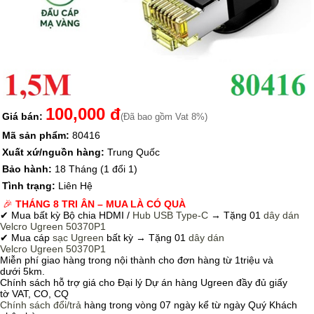
100,000 đ
Giá bán:
(Đã bao gồm Vat 8%)
Mã sản phẩm:
80416
Xuất xứ/nguồn hàng:
Trung Quốc
Bảo hành:
18 Tháng (1 đổi 1)
Tình trạng:
Liên Hệ
🎉
THÁNG 8 TRI ÂN – MUA LÀ CÓ QUÀ
✔ Mua bất kỳ Bộ chia HDMI /
Hub USB Type-C
→
Tặng 01
dây dán
Velcro
Ugreen 50370P1
✔ Mua cáp
sạc Ugreen
bất kỳ → Tặng 01
dây dán
Velcro
Ugreen 50370P1
Miễn phí giao hàng trong nội thành cho đơn hàng từ 1triệu và
dưới 5km.
Chính sách hỗ trợ giá cho Đại lý Dự án hàng Ugreen đầy đủ giấy
tờ VAT, CO, CQ
Chính sách
đổi/trả
hàng trong vòng 07 ngày kể từ ngày Quý Khách