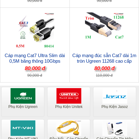
90,000 đ
90,000 đ
Cáp mạng Cat7 Ultra Slim dài
Cáp mạng đúc sẵn Cat7 dài 1m
0,5M băng thông 10Gbps
tròn Ugreen 11268 cao cấp
600MHZ Ugreen 80414 cao cấp
80,000 đ
80,000 đ
90,000 đ
110,000 đ
Phụ Kiện Ugreen
Phụ Kiện Unitek
Phụ Kiện Jasoz
Phụ Kiện MT-VIKI
Đầu Nối - Cáp Chuyển
Cáp Chuyển Tín Hiệu