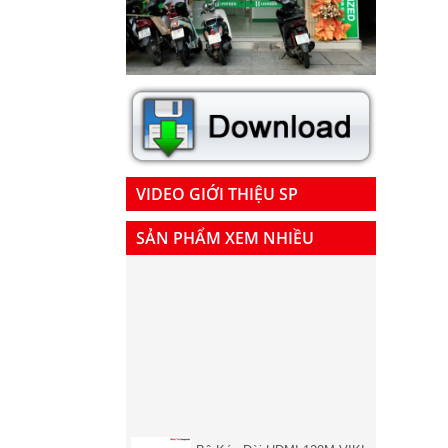
VIDEO GIỚI THIỆU SP
SẢN PHẨM XEM NHIỀU
Bộ Kéo Dài HDMI 120M VIKI
MT-ED06 Bằng 1 Sợi Cáp