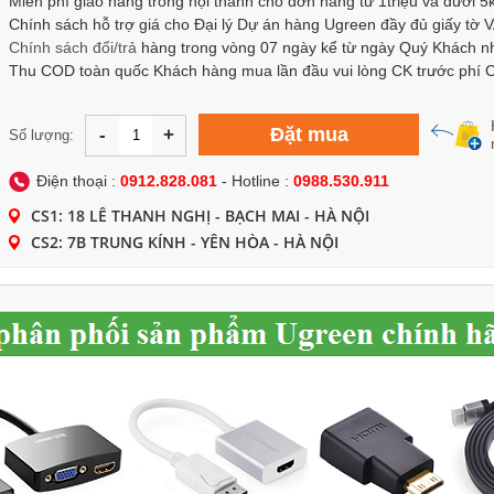
Miễn phí giao hàng trong nội thành cho đơn hàng từ 1triệu và dưới 5
Chính sách hỗ trợ giá cho Đại lý Dự án hàng Ugreen đầy đủ giấy tờ 
Chính sách
đổi/trả
hàng trong vòng 07 ngày kể từ ngày Quý Khách n
Thu COD toàn quốc Khách hàng mua lần đầu vui lòng CK trước phí
Đặt mua
-
+
Số lượng:
Điện thoại :
0912.828.081
- Hotline :
0988.530.911
CS1: 18 LÊ THANH NGHỊ - BẠCH MAI - HÀ NỘI
CS2: 7B TRUNG KÍNH - YÊN HÒA - HÀ NỘI