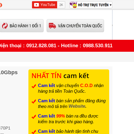
0
iện thoại : 0912.828.081 - Hotline : 0988.530.911
 10Gbps
NHẤT TÍN
cam kết
Cam kết
vận chuyển
C.O.D
nhận
hàng trả tiền Toàn Quốc.
Cam kết
bán sản phẩm đăng đúng
Website
.
theo mô tả trên
Cam kết
99%
bán ra đều được
kiểm tra trước khi giao hàng.
370P1
Cam kết
bảo hành tận tình chu