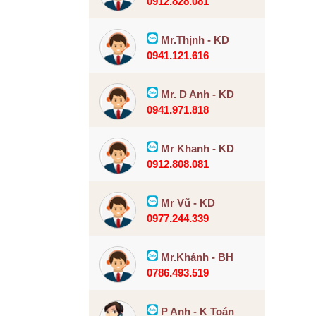
0912.828.081
Mr.Thịnh - KD
0941.121.616
Mr. D Anh - KD
0941.971.818
Mr Khanh - KD
0912.808.081
Mr Vũ - KD
0977.244.339
Mr.Khánh - BH
0786.493.519
P Anh - K Toán