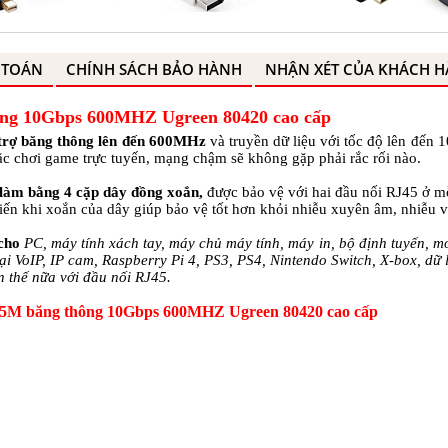
 TOÁN
CHÍNH SÁCH BẢO HÀNH
NHẬN XÉT CỦA KHÁCH 
ông 10Gbps 600MHZ Ugreen 80420 cao cấp
trợ băng thông lên đến 600MHz
và truyền dữ liệu với tốc độ lên đến 
oặc chơi game trực tuyến, mạng chậm sẽ không gặp phải rắc rối nào.
làm bằng 4 cặp dây đồng xoắn,
được bảo vệ với hai đầu nối RJ45 ở mỗ
tiến khi xoắn của dây giúp bảo vệ tốt hơn khỏi nhiễu xuyên âm, nhiễu v
cho
PC, máy tính xách tay, máy chủ máy tính, máy in, bộ định tuyến, 
i VoIP, IP cam, Raspberry Pi 4, PS3, PS4, Nintendo Switch, X-box, dữ
n thế nữa với đầu nối RJ45.
 0,5M băng thông 10Gbps 600MHZ Ugreen 80420 cao cấp