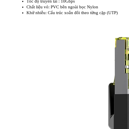
Tốc độ truyền tải : 10Gbps
Chất liệu vỏ: PVC bên ngoài bọc Nylon
Khử nhiễu: Cấu trúc xoắn đôi theo từng cặp (UTP)