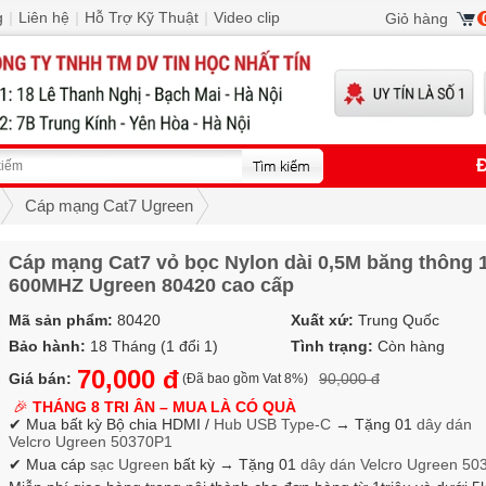
g
|
Liên hệ
|
Hỗ Trợ Kỹ Thuật
|
Video clip
Giỏ hàng
Đ
Cáp mạng Cat7 Ugreen
Cáp mạng Cat7 vỏ bọc Nylon dài 0,5M băng thông
600MHZ Ugreen 80420 cao cấp
Mã sản phẩm:
80420
Xuất xứ:
Trung Quốc
Bảo hành:
18 Tháng (1 đổi 1)
Tình trạng:
Còn hàng
70,000 đ
Giá bán:
90,000 đ
(Đã bao gồm Vat 8%)
🎉
THÁNG 8 TRI ÂN – MUA LÀ CÓ QUÀ
✔ Mua bất kỳ Bộ chia HDMI /
Hub USB Type-C
→
Tặng 01
dây dán
Velcro
Ugreen 50370P1
✔ Mua cáp
sạc Ugreen
bất kỳ → Tặng 01
dây dán Velcro
Ugreen 50