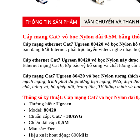
VẬN CHUYỂN VÀ THANH
THÔNG TIN SẢN PHẨM
Cáp mạng Cat7 vỏ bọc Nylon dài 0,5M băng th
Cáp mạng ethernet Cat7 Ugreen 80420 vỏ bọc Nylon hỗ 
bạn đang lướt Internet, phát trực tuyến video, nghe nhạc h
Cáp ethernet Cat7 Ugreen 80420 vỏ bọc Nylon này được 
Ethernet mạng Cat 6, lớp bảo vệ bổ sung và chất lượng cải 
Cáp mạng Cat7 Ugreen 80420 vỏ bọc Nylon tương thích 
mạch mạng, trình phát đa phương tiện mạng, NAS, điện thoạ
chủ, bảng vá, bộ ghép nối, trung tâm, TV thông minh và hơ
Thông số kỹ thuật: Cáp mạng Cat7 vỏ bọc Nylon dài
Thương hiệu:
Ugreen
Model:
80420
Chuẩn cáp:
Cat7 - 30AWG
Chiều dài cáp:
0,5M
Màu sắc: Đen
Hiệu xuất hoạt động: 600MHz