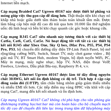
Internet liền mạch.
Cáp mạng Braided Cat7 Ugreen 40167 này được thiết kế phẳng và
mỏng giúp việc thu gọn cáp dễ dàng hơn.
Thật thuận tiện khi chạy nó
khắp nhà hoặc giấu dưới tấm thảm hoàn toàn khuất tầm mắt. Được
làm bằng cáp bện mật độ cao đã trải qua hơn 10.000 lần thử nghiệm
uốn: đủ linh hoạt và bền bỉ khi chạy quanh các góc hoặc khung cửa.
Cáp mạng RJ45 Cat7 siêu nhanh này tương thích với các thiết bị
Cat6a, Cat6, Cat5, Cat5e. Nó hoạt động tốt với tất cả các thiết bị
kết nối RJ45 như Xbox One, Sky Q box, iMac Pro, PS5, PS4, PS4
Pro, PS3
, bộ chuyển đổi đường dây điện TP-Link Patch Panel, bộ mở
rộng/tăng cường WiFi, Switch, Smart TV, máy chơi game video , Bộ
giải mã TV, BT Smart Hub, modem Virgin, bộ định tuyến WiFi, PC,
Máy in mạng, máy nghe nhạc, hộp TV, NAS, điện thoại VoIP,
Freebox, Livebox, Đầu phát Blu-ray, Raspberry Pi 4, v.v.
Cáp mạng Ethernet Ugreen 40167 được làm từ dây đồng nguyên
chất 30AWG, kết nối ổn định không có độ trễ. Tích hợp 4 cặp cáp
đồng xoắn đôi (U/FTP)
, tấm chắn bằng nhôm giúp giảm thiểu nhiễu
và nhiễu EMI tốt hơn. Các tiếp điểm mạ vàng 8P8C vừa khít với cáp
mạng Cat7, mang đến kết nối nhanh và ổn định hơn.
Cáp mạng Ugreen 40167 Cat7 không chỉ phù hợp cho văn phòng gia
đình/mạng trường học/net bar mà còn hoàn hảo cho bộ chuyển mạch
tốc độ cao để chuyển đổi liên lạc trong trung tâm dữ liệu/phòng máy