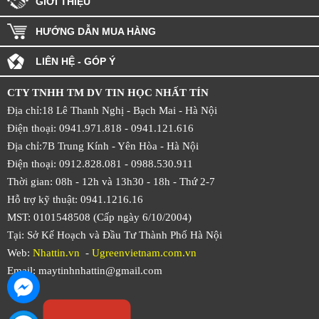
GIỚI THIỆU
HƯỚNG DẪN MUA HÀNG
LIÊN HỆ - GÓP Ý
CTY TNHH TM DV TIN HỌC NHẤT TÍN
Địa chỉ:18 Lê Thanh Nghị - Bạch Mai - Hà Nội
Điện thoại: 0941.971.818 -
0941.121.616
Địa chỉ:7B Trung Kính - Yên Hòa -
Hà Nội
Điện thoại: 0912.828.081 -
0988.530.911
Thời gian: 08h - 12h và 13h30 - 18h - Thứ 2-7
Hỗ trợ kỹ thuật: 0941.1216.16
MST: 0101548508 (Cấp ngày 6/10/2004)
Tại: Sở Kế Hoạch và Đầu Tư Thành Phố Hà Nội
Web:
Nhattin.vn
-
Ugreenvietnam.com.vn
Email: maytinhnhattin@gmail.com