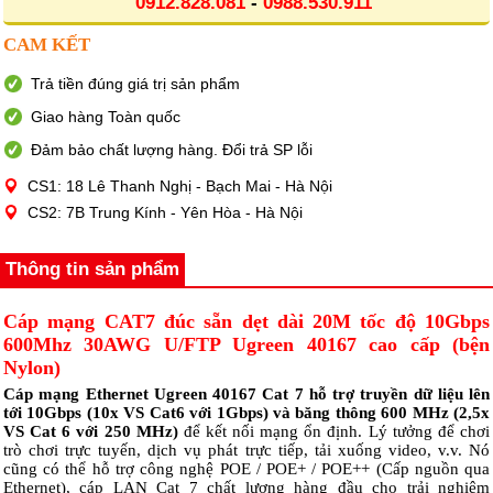
0912.828.081
-
0988.530.911
CAM KẾT
Trả tiền đúng giá trị sản phẩm
Giao hàng Toàn quốc
Đảm bảo chất lượng hàng. Đổi trả SP lỗi
CS1: 18 Lê Thanh Nghị - Bạch Mai - Hà Nội
CS2: 7B Trung Kính - Yên Hòa - Hà Nội
Thông tin sản phẩm
Cáp mạng CAT7 đúc sẵn dẹt dài 20M tốc độ 10Gbps
600Mhz 30AWG U/FTP Ugreen 40167 cao cấp (bện
Nylon)
Cáp mạng Ethernet Ugreen 40167 Cat 7 hỗ trợ truyền dữ liệu lên
tới 10Gbps (10x VS Cat6 với 1Gbps) và băng thông 600 MHz (2,5x
VS Cat 6 với 250 MHz)
để kết nối mạng ổn định. Lý tưởng để chơi
trò chơi trực tuyến, dịch vụ phát trực tiếp, tải xuống video, v.v. Nó
cũng có thể hỗ trợ công nghệ POE / POE+ / POE++ (Cấp nguồn qua
Ethernet), cáp LAN Cat 7 chất lượng hàng đầu cho trải nghiệm