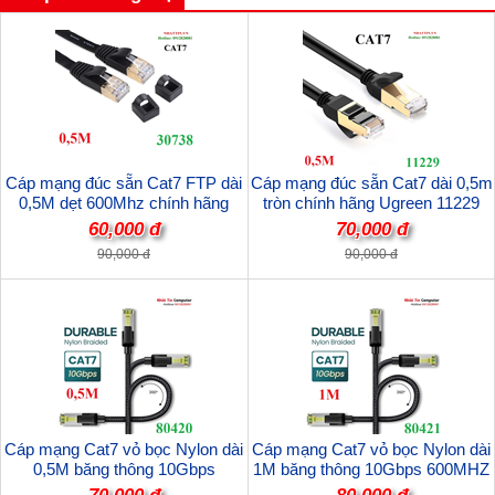
Cáp mạng đúc sẵn Cat7 FTP dài
Cáp mạng đúc sẵn Cat7 dài 0,5m
0,5M dẹt 600Mhz chính hãng
tròn chính hãng Ugreen 11229
Ugreen 30738 Cao cấp
60,000 đ
70,000 đ
90,000 đ
90,000 đ
Cáp mạng Cat7 vỏ bọc Nylon dài
Cáp mạng Cat7 vỏ bọc Nylon dài
0,5M băng thông 10Gbps
1M băng thông 10Gbps 600MHZ
600MHZ Ugreen 80420 cao cấp
Ugreen 80421 cao cấp