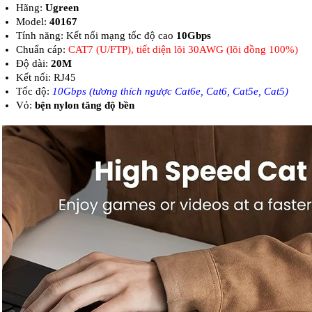
Hãng:
Ugreen
Model:
40167
Tính năng: Kết nối mạng tốc độ cao
10Gbps
Chuẩn cáp:
CAT7 (U/FTP), tiết diện lõi 30AWG (lõi đồng 10
0%)
Độ dài:
20M
Kết nối: RJ45
Tốc độ:
10Gbps (tương thích ngược Cat6e, Cat6, Cat5e, Cat5)
Vỏ:
bện nylon tăng độ bền