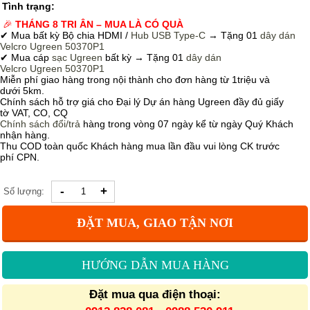
Tình trạng:
🎉
THÁNG 8 TRI ÂN – MUA LÀ CÓ QUÀ
✔ Mua bất kỳ Bộ chia HDMI /
Hub USB Type-C
→
Tặng 01
dây dán
Velcro
Ugreen 50370P1
✔ Mua cáp
sạc Ugreen
bất kỳ → Tặng 01
dây dán
Velcro
Ugreen 50370P1
Miễn phí giao hàng trong nội thành cho đơn hàng từ 1triệu và
dưới 5km.
Chính sách hỗ trợ giá cho Đại lý Dự án hàng Ugreen đầy đủ giấy
tờ VAT, CO, CQ
Chính sách
đổi/trả
hàng trong vòng 07 ngày kể từ ngày Quý Khách
nhận hàng.
Thu COD toàn quốc Khách hàng mua lần đầu vui lòng CK trước
phí CPN.
-
+
Số lượng:
ĐẶT MUA, GIAO TẬN NƠI
HƯỚNG DẪN MUA HÀNG
Đặt mua qua điện thoại: