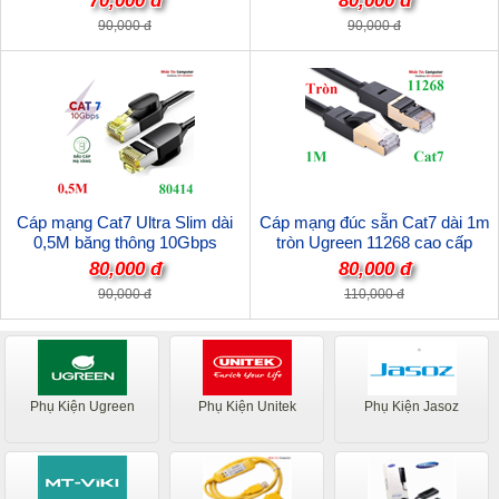
70,000 đ
80,000 đ
90,000 đ
90,000 đ
Cáp mạng Cat7 Ultra Slim dài
Cáp mạng đúc sẵn Cat7 dài 1m
0,5M băng thông 10Gbps
tròn Ugreen 11268 cao cấp
600MHZ Ugreen 80414 cao cấp
80,000 đ
80,000 đ
90,000 đ
110,000 đ
Phụ Kiện Ugreen
Phụ Kiện Unitek
Phụ Kiện Jasoz