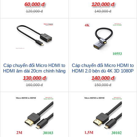
máy tính bảng
cao cấp
60,000 đ
120,000 đ
120,000 đ
140,000 đ
Cáp chuyển đổi Micro HDMI to
Cáp chuyển đổi Micro HDMI to
HDMI âm dài 20cm chính hãng
HDMI 2.0 bện dù 4K 3D 1080P
Ugreen 20134
Ugreen 10553 cao cấp
130,000 đ
140,000 đ
160,000 đ
150,000 đ