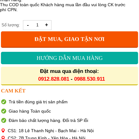
Thu COD toàn quốc Khách hàng mua lần đầu vui lòng CK trước
phí CPN.
-
+
Số lượng:
ĐẶT MUA, GIAO TẬN NƠI
HƯỚNG DẪN MUA HÀNG
Đặt mua qua điện thoại:
0912.828.081
-
0988.530.911
CAM KẾT
Trả tiền đúng giá trị sản phẩm
Giao hàng Toàn quốc
Đảm bảo chất lượng hàng. Đổi trả SP lỗi
CS1: 18 Lê Thanh Nghị - Bạch Mai - Hà Nội
CS2: 7B Trung Kính - Yên Hòa - Hà Nội