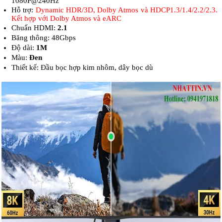
1080P@240Hz
Hỗ trợ:
Dynamic HDR/3D, Dolby Atmos và HDCP1.3/1.4/2.2/2.3.
Kết hợp với Dolby Atmos và eARC
Chuẩn HDMI:
2.1
Băng thông: 48Gbps
Độ dài:
1M
Màu:
Đen
Thiết kế: Đầu bọc hợp kim nhôm, dây bọc dù