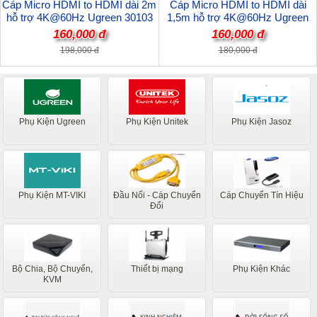
Cáp Micro HDMI to HDMI dài 2m
Cáp Micro HDMI to HDMI dài
hỗ trợ 4K@60Hz Ugreen 30103
1,5m hỗ trợ 4K@60Hz Ugreen
cao cấp
30102 cao cấp
160,000 đ
160,000 đ
198,000 đ
180,000 đ
Phụ Kiện Ugreen
Phụ Kiện Unitek
Phụ Kiện Jasoz
Phụ Kiện MT-VIKI
Đầu Nối - Cáp Chuyển
Cáp Chuyển Tín Hiệu
Đổi
Bộ Chia, Bộ Chuyển,
Thiết bị mạng
Phụ Kiện Khác
KVM