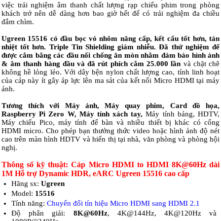
việc trải nghiệm âm thanh chất lượng rạp chiếu phim trong phòng
khách trở nên dễ dàng hơn bao giờ hết để có trải nghiệm đa chiều
đắm chìm.
Ugreen 15516 có đầu bọc vỏ nhôm nâng cấp, kết cấu tốt hơn, tản
nhiệt tốt hơn. Triple Tin Shielding giảm nhiễu. Đã thử nghiệm để
được cắm bằng các đầu nối chống ăn mòn nhằm đảm bảo hình ảnh
& âm thanh hàng đầu và đã rút phích cắm 25.000 lần
và chặt chẽ
không hề lỏng lẻo. Với dây bện nylon chất lượng cao, tính linh hoạt
của cáp này ít gây áp lực lên ma sát của kết nối Micro HDMI tại máy
ảnh.
Tương thích với Máy ảnh, Máy quay phim, Card đồ họa,
Raspberry Pi Zero W, Máy tính xách tay,
Máy tính bảng, HDTV,
Máy chiếu Pico, máy tính để bàn và nhiều thiết bị khác có cổng
HDMI micro. Cho phép bạn thưởng thức video hoặc hình ảnh độ nét
cao trên màn hình HDTV và hiển thị tại nhà, văn phòng và phòng hội
nghị.
Thông số kỹ thuật: Cáp Micro HDMI to HDMI 8K@60Hz dài
1M Hỗ trợ Dynamic HDR, eARC Ugreen 15516 cao cấp
Hãng sx:
Ugreen
Model:
15516
Tính năng:
Chuyển đổi tín hiệu Micro HDMI sang HDMI 2.1
Độ phân giải:
8K@60Hz
, 4K@144Hz, 4K@120Hz và