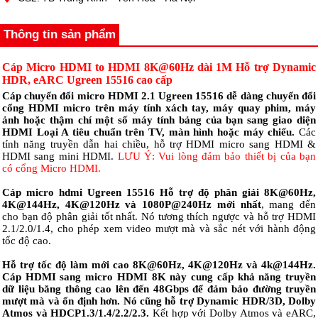
Thông tin sản phẩm
Cáp Micro HDMI to HDMI 8K@60Hz dài 1M Hỗ trợ Dynamic
HDR, eARC Ugreen 15516 cao cấp
Cáp chuyển đổi micro HDMI 2.1 Ugreen 15516 dễ dàng chuyển đổi
cổng HDMI micro trên máy tính xách tay, máy quay phim, máy
ảnh hoặc thậm chí một số máy tính bảng của bạn sang giao diện
HDMI Loại A tiêu chuẩn trên TV, màn hình hoặc máy chiếu.
Các
tính năng truyền dẫn hai chiều, hỗ trợ HDMI micro sang HDMI &
HDMI sang mini HDMI.
LƯU Ý: Vui lòng đảm bảo thiết bị của bạn
có cổng Micro HDMI.
Cáp micro hdmi Ugreen 15516 Hỗ trợ độ phân giải 8K@60Hz,
4K@144Hz, 4K@120Hz và 1080P@240Hz mới nhất
, mang đến
cho bạn độ phân giải tốt nhất. Nó tương thích ngược và hỗ trợ HDMI
2.1/2.0/1.4, cho phép xem video mượt mà và sắc nét với hành động
tốc độ cao.
Hỗ trợ tốc độ làm mới cao 8K@60Hz, 4K@120Hz và 4k@144Hz.
Cáp HDMI sang micro HDMI 8K này cung cấp khả năng truyền
dữ liệu băng thông cao lên đến 48Gbps để đảm bảo đường truyền
mượt mà và ổn định hơn. Nó cũng hỗ trợ Dynamic HDR/3D, Dolby
Atmos và HDCP1.3/1.4/2.2/2.3.
Kết hợp với Dolby Atmos và eARC,