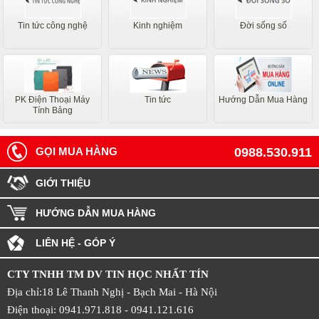
Tin tức công nghệ
Kinh nghiệm
Đời sống số
PK Điện Thoại Máy
Tin tức
Hướng Dẫn Mua Hàng
Tính Bảng
GỌI MUA HÀNG
0988.530.911
GIỚI THIỆU
HƯỚNG DẪN MUA HÀNG
LIÊN HỆ - GÓP Ý
CTY TNHH TM DV TIN HỌC NHẤT TÍN
Địa chỉ:18 Lê Thanh Nghị - Bạch Mai - Hà Nội
Điện thoại: 0941.971.818 -
0941.121.616