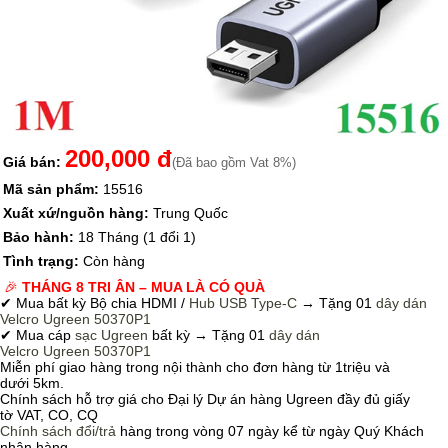
200,000 đ
Giá bán:
(Đã bao gồm Vat 8%)
Mã sản phẩm:
15516
Xuất xứ/nguồn hàng:
Trung Quốc
Bảo hành:
18 Tháng (1 đổi 1)
Tình trạng:
Còn hàng
🎉
THÁNG 8 TRI ÂN – MUA LÀ CÓ QUÀ
✔ Mua bất kỳ Bộ chia HDMI /
Hub USB Type-C
→
Tặng 01
dây dán
Velcro
Ugreen 50370P1
✔ Mua cáp
sạc Ugreen
bất kỳ → Tặng 01
dây dán
Velcro
Ugreen 50370P1
Miễn phí giao hàng trong nội thành cho đơn hàng từ 1triệu và
dưới 5km.
Chính sách hỗ trợ giá cho Đại lý Dự án hàng Ugreen đầy đủ giấy
tờ VAT, CO, CQ
Chính sách
đổi/trả
hàng trong vòng 07 ngày kể từ ngày Quý Khách
nhận hàng.