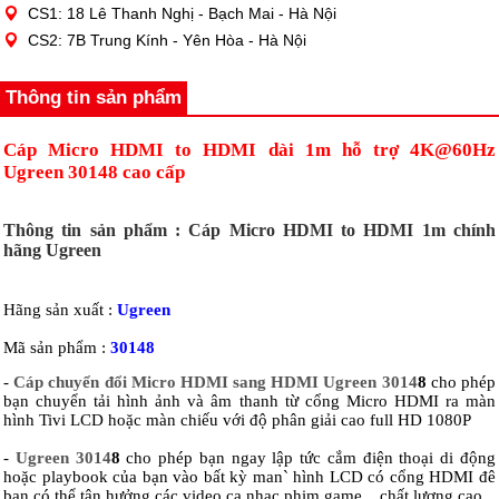
CS1: 18 Lê Thanh Nghị - Bạch Mai - Hà Nội
CS2: 7B Trung Kính - Yên Hòa - Hà Nội
Thông tin sản phẩm
Cáp Micro HDMI to HDMI dài 1m hỗ trợ 4K@60Hz
Ugreen 30148 cao cấp
Thông tin sản phẩm : Cáp Micro HDMI to HDMI 1m chính
hãng Ugreen
Hãng sản xuất :
Ugreen
Mã sản phẩm :
30148
-
Cáp chuyển đổi Micro HDMI sang HDMI Ugreen 3014
8
cho phép
bạn chuyển tải hình ảnh và âm thanh từ cổng Micro HDMI ra màn
hình Tivi LCD hoặc màn chiếu với độ phân giải cao full HD 1080P
-
Ugreen 3014
8
cho phép bạn ngay lập tức cắm điện thoại di động
hoặc playbook của bạn vào bất kỳ man` hình LCD có cổng HDMI đê
bạn có thể tận hưởng các video ca nhạc,phim,game... chất lượng cao.