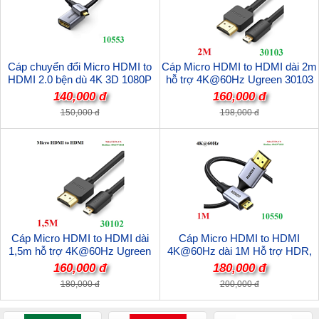
Cáp chuyển đổi Micro HDMI to
Cáp Micro HDMI to HDMI dài 2m
HDMI 2.0 bện dù 4K 3D 1080P
hỗ trợ 4K@60Hz Ugreen 30103
Ugreen 10553 cao cấp
cao cấp
140,000 đ
160,000 đ
150,000 đ
198,000 đ
Cáp Micro HDMI to HDMI dài
Cáp Micro HDMI to HDMI
1,5m hỗ trợ 4K@60Hz Ugreen
4K@60Hz dài 1M Hỗ trợ HDR,
30102 cao cấp
3D, ARC Ugreen 10550 cao cấp
160,000 đ
180,000 đ
180,000 đ
200,000 đ