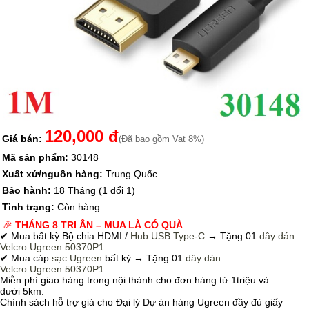
120,000 đ
Giá bán:
(Đã bao gồm Vat 8%)
Mã sản phẩm:
30148
Xuất xứ/nguồn hàng:
Trung Quốc
Bảo hành:
18 Tháng (1 đổi 1)
Tình trạng:
Còn hàng
🎉
THÁNG 8 TRI ÂN – MUA LÀ CÓ QUÀ
✔ Mua bất kỳ Bộ chia HDMI /
Hub USB Type-C
→
Tặng 01
dây dán
Velcro
Ugreen 50370P1
✔ Mua cáp
sạc Ugreen
bất kỳ → Tặng 01
dây dán
Velcro
Ugreen 50370P1
Miễn phí giao hàng trong nội thành cho đơn hàng từ 1triệu và
dưới 5km.
Chính sách hỗ trợ giá cho Đại lý Dự án hàng Ugreen đầy đủ giấy