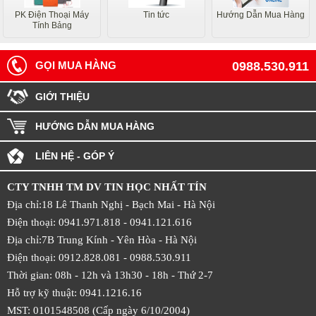
PK Điện Thoại Máy
Tin tức
Hướng Dẫn Mua Hàng
Tính Bảng
GỌI MUA HÀNG
0988.530.911
GIỚI THIỆU
HƯỚNG DẪN MUA HÀNG
LIÊN HỆ - GÓP Ý
CTY TNHH TM DV TIN HỌC NHẤT TÍN
Địa chỉ:18 Lê Thanh Nghị - Bạch Mai - Hà Nội
Điện thoại: 0941.971.818 -
0941.121.616
Địa chỉ:7B Trung Kính - Yên Hòa -
Hà Nội
Điện thoại: 0912.828.081 -
0988.530.911
Thời gian: 08h - 12h và 13h30 - 18h - Thứ 2-7
Hỗ trợ kỹ thuật: 0941.1216.16
MST: 0101548508 (Cấp ngày 6/10/2004)