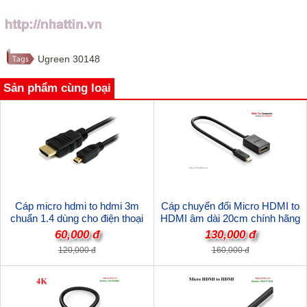
Ugreen 30148
Sản phẩm cùng loại
Cáp micro hdmi to hdmi 3m
Cáp chuyển đổi Micro HDMI to
chuẩn 1.4 dùng cho điện thoại
HDMI âm dài 20cm chính hãng
máy tính bảng
Ugreen 20134
60,000 đ
130,000 đ
120,000 đ
160,000 đ