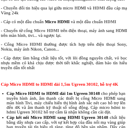
- Chuyển đổi tin hiệu qua lại giữa micro HDMI và
HDMI
đầu cáp mạ
Vàng 24k
- Cáp có một đầu chuẩn
Micro HDMI
và một đầu chuẩn
HDMI
- Chuyển từ cổng
Micro HDMI
trên điện thoại, máy ảnh sang HDMI
trên màn hình, tivi... và ngược lại.
- Cổng
Micro HDMI
thường được tích hợp trên điện thoại Sony,
Nokia, máy ảnh Nikon, Canon...
- Cáp được làm bằng chất liệu tốt, với lõi đồng nguyên chất, vỏ bọc
nhựa mềm có khả chịu được thời tiết khắc nghiệt, đảm bảo tín hiêu
truyền dẫn tốt nhất
Cáp Micro HDMI to HDMI dài 1,5m Ugreen 30102, hỗ trợ 4K
Cáp Micro HDMI to HDMI dài 1m Ugreen 30148
cho phép bạn
truyền hình ảnh, âm thanh các thiết bị cổng Micro HDMI sang
màn hình Tivi, máy chiếu hiển thị hình ảnh sắc nét cao hỗ trợ lên
đến 4K và âm thanh kỹ thuật số sống động. Cáp micro hdmi to
hdmi Ugreen 30102 hỗ trợ cắm là nhận không cần cài đặt.
Cáp kết nối Micro HDMI sang HDMI Ugreen 30148
chất liệu
bằng dây nhựa cao cấp, với sự kết hợp của đầu nối mạ vàng giúp
bạn truyền tải tín hiệu rõ ràng, tăng độ bền sản phẩm. Dây cáp