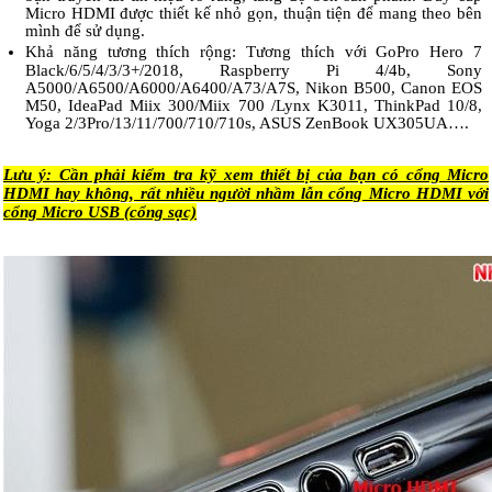
Micro HDMI được thiết kế nhỏ gọn, thuận tiện để mang theo bên
mình để sử dụng.
Khả năng tương thích rộng: Tương thích với GoPro Hero 7
Black/6/5/4/3/3+/2018, Raspberry Pi 4/4b, Sony
A5000/A6500/A6000/A6400/A73/A7S, Nikon B500, Canon EOS
M50, IdeaPad Miix 300/Miix 700 /Lynx K3011, ThinkPad 10/8,
Yoga 2/3Pro/13/11/700/710/710s, ASUS ZenBook UX305UA….
Lưu ý: Cần phải kiểm tra kỹ xem thiết bị của bạn có cổng Micro
HDMI hay không, rất nhiều người nhầm lẫn cổng Micro HDMI với
cổng Micro USB (cổng sạc)