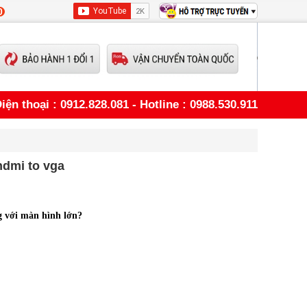
0
iện thoại : 0912.828.081 - Hotline : 0988.530.911
hdmi to vga
g với màn hình lớn?