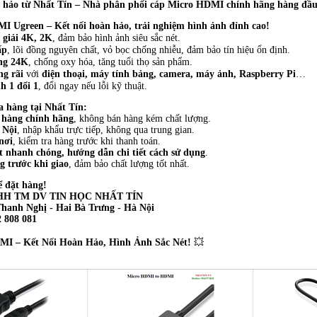
 hảo từ Nhất Tín – Nhà phân phối cáp Micro HDMI chính hãng hàng đầu
 Ugreen – Kết nối hoàn hảo, trải nghiệm hình ảnh đỉnh cao!
 giải 4K, 2K
, đảm bảo hình ảnh siêu sắc nét.
ấp
, lõi đồng nguyên chất, vỏ bọc chống nhiễu, đảm bảo tín hiệu ổn định.
ng 24K
, chống oxy hóa, tăng tuổi thọ sản phẩm.
ng rãi
với
điện thoại, máy tính bảng, camera, máy ảnh, Raspberry Pi
…
h 1 đổi 1
, đổi ngay nếu lỗi kỹ thuật.
a hàng tại Nhất Tín:
hàng chính hãng
, không bán hàng kém chất lượng.
 Nội
, nhập khẩu trực tiếp, không qua trung gian.
nơi
, kiểm tra hàng trước khi thanh toán.
t nhanh chóng, hướng dẫn chi tiết cách sử dụng
.
g trước khi giao
, đảm bảo chất lượng tốt nhất.
ể đặt hàng!
H TM DV TIN HỌC NHẤT TÍN
Thanh Nghị - Hai Bà Trưng - Hà Nội
 808 081
I – Kết Nối Hoàn Hảo, Hình Ảnh Sắc Nét!
💥