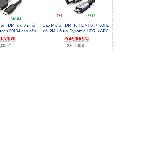
to HDMI dài 3m hỗ
Cáp Micro HDMI to HDMI 8K@60Hz
een 30104 cao cấp
dài 2M Hỗ trợ Dynamic HDR, eARC
Ugreen 15517 cao cấp
,000 đ
260,000 đ
,000 đ
280,000 đ