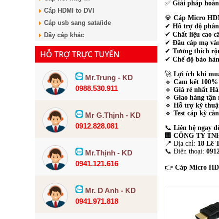
✅
Giải pháp hoàn
Cáp HDMI to DVI
💎
Cáp Micro HDMI
Cáp usb sang sata/ide
✔
Hỗ trợ độ phân
✔
Chất liệu cao c
Dây cáp khác
✔
Đầu cáp mạ và
✔
Tương thích rộ
HỖ TRỢ TRỰC TUYẾN
✔
Chế độ bảo hàn
🚀
Lợi ích khi mu
Mr.Trung - KD
🔹
Cam kết 100% 
0988.530.911
🔹
Giá rẻ nhất Hà
🔹
Giao hàng tận 
🔹
Hỗ trợ kỹ thuậ
🔹
Test cáp kỹ càn
Mr G.Thịnh - KD
0912.828.081
📞
Liên hệ ngay đ
🏢
CÔNG TY TNH
📍 Địa chỉ:
18 Lê 
📞 Điện thoại:
0912
Mr.Thịnh - KD
0941.121.616
👉
Cáp Micro HDM
Mr. D Anh - KD
0941.971.818