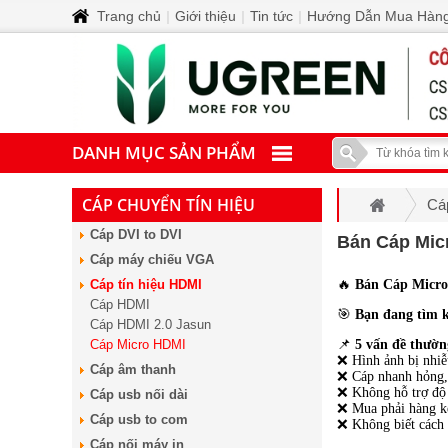
Trang chủ
|
Giới thiệu
|
Tin tức
|
Hướng Dẫn Mua Hàn
DANH MỤC SẢN PHẨM
CÁP CHUYỂN TÍN HIỆU
Cá
Cáp DVI to DVI
Bán Cáp Micr
Cáp máy chiếu VGA
Cáp tín hiệu HDMI
🔥
Bán Cáp Micro
Cáp HDMI
🎯
Bạn đang tìm k
Cáp HDMI 2.0 Jasun
Cáp Micro HDMI
📌
5 vấn đề thườ
❌ Hình ảnh bị nhiễu
Cáp âm thanh
❌ Cáp nhanh hỏng, 
❌ Không hỗ trợ độ 
Cáp usb nối dài
❌ Mua phải hàng k
Cáp usb to com
❌ Không biết cách s
Cáp nối máy in