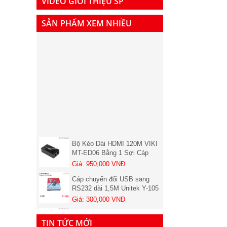
VIDEO GIỚI THIỆU SP
SẢN PHẨM XEM NHIỀU
Bộ Kéo Dài HDMI 120M VIKI
MT-ED06 Bằng 1 Sợi Cáp
LAN Cat5, Cat6 chính hãng (
Giá: 950,000 VNĐ
01 chiếc nhận )
Cáp chuyển đổi USB sang
RS232 dài 1,5M Unitek Y-105
Chính hãng
Giá: 300,000 VNĐ
Bộ khuếch đại tín hiệu HDMI
100-120m - HDMI Extender
VIKI MT-ED06 (Bộ đủ 2
TIN TỨC MỚI
Giá: 1,900,000 VNĐ