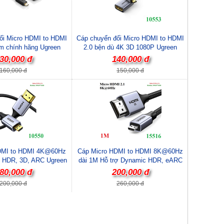
ổi Micro HDMI to HDMI
Cáp chuyển đổi Micro HDMI to HDMI
m chính hãng Ugreen
2.0 bện dù 4K 3D 1080P Ugreen
20134
10553 cao cấp
30,000 đ
140,000 đ
160,000 đ
150,000 đ
DMI to HDMI 4K@60Hz
Cáp Micro HDMI to HDMI 8K@60Hz
ợ HDR, 3D, ARC Ugreen
dài 1M Hỗ trợ Dynamic HDR, eARC
550 cao cấp
Ugreen 15516 cao cấp
80,000 đ
200,000 đ
200,000 đ
260,000 đ