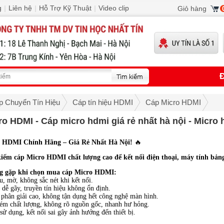
g
|
Liên hệ
|
Hỗ Trợ Kỹ Thuật
|
Video clip
Giỏ hàng
Đ
p Chuyển Tín Hiệu
Cáp tín hiệu HDMI
Cáp Micro HDMI
o HDMI - Cáp micro hdmi giá rẻ nhất hà nội - Micro 
 HDMI Chính Hãng – Giá Rẻ Nhất Hà Nội!
🔥
iếm cáp Micro HDMI chất lượng cao để kết nối điện thoại, máy tính bản
ng gặp khi chọn mua cáp Micro HDMI:
, mờ, không sắc nét khi kết nối.
dễ gãy, truyền tín hiệu không ổn định.
phân giải cao, không tận dụng hết công nghệ màn hình.
ém chất lượng, không rõ nguồn gốc, nhanh hư hỏng.
ử dụng, kết nối sai gây ảnh hưởng đến thiết bị.