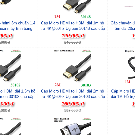
o hdmi 3m chuẩn 1.4
Cáp Micro HDMI to HDMI dài 1m hỗ
Cáp chuyển đ
hoại máy tính bảng
trợ 4K@60Hz Ugreen 30148 cao cấp
âm dài 20c
000 đ
120,000 đ
1
,000 đ
140,000 đ
to HDMI dài 1,5m hỗ
Cáp Micro HDMI to HDMI dài 2m hỗ
Cáp Micro H
een 30102 cao cấp
trợ 4K@60Hz Ugreen 30103 cao cấp
dài 1M Hỗ tr
10
,000 đ
160,000 đ
1
,000 đ
198,000 đ