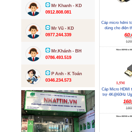
Mr Khanh - KD
0912.808.081
Cáp micro hdmi t
Mr Vũ - KD
dùng cho điện t
0977.244.339
60,
120
Mr.Khánh - BH
0786.493.519
P Anh - K Toán
0346.234.573
Cáp Micro HDMI 
trợ 4K@60Hz Ugr
160
180