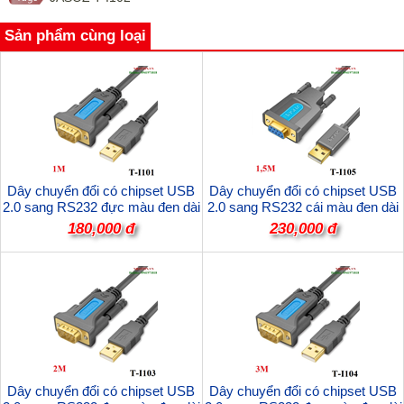
Sản phẩm cùng loại
Dây chuyển đổi có chipset USB
Dây chuyển đổi có chipset USB
2.0 sang RS232 đực màu đen dài
2.0 sang RS232 cái màu đen dài
1M JASOZ T-I101 cao cấp
1.5M JASOZ T-I105 cao cấp
180,000 đ
230,000 đ
Dây chuyển đổi có chipset USB
Dây chuyển đổi có chipset USB