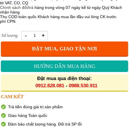
tờ VAT, CO, CQ
Chính sách
đổi/trả
hàng trong vòng 07 ngày kể từ ngày Quý Khách
nhận hàng.
Thu COD toàn quốc Khách hàng mua lần đầu vui lòng CK trước
phí CPN.
-
+
Số lượng:
ĐẶT MUA, GIAO TẬN NƠI
HƯỚNG DẪN MUA HÀNG
Đặt mua qua điện thoại:
0912.828.081
-
0988.530.911
CAM KẾT
Trả tiền đúng giá trị sản phẩm
Giao hàng Toàn quốc
Đảm bảo chất lượng hàng. Đổi trả SP lỗi