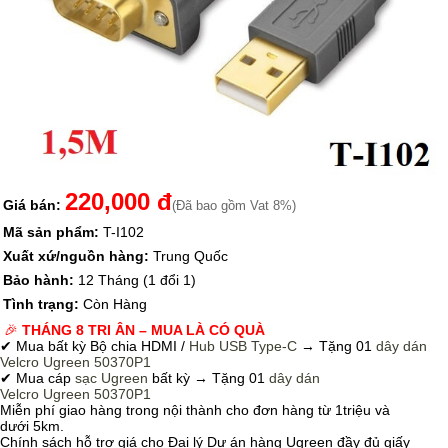
220,000 đ
Giá bán:
(Đã bao gồm Vat 8%)
Mã sản phẩm:
T-I102
Xuất xứ/nguồn hàng:
Trung Quốc
Bảo hành:
12 Tháng (1 đổi 1)
Tình trạng:
Còn Hàng
🎉
THÁNG 8 TRI ÂN – MUA LÀ CÓ QUÀ
✔ Mua bất kỳ Bộ chia HDMI /
Hub USB Type-C
→
Tặng 01
dây dán
Velcro
Ugreen 50370P1
✔ Mua cáp
sạc Ugreen
bất kỳ → Tặng 01
dây dán
Velcro
Ugreen 50370P1
Miễn phí giao hàng trong nội thành cho đơn hàng từ 1triệu và
dưới 5km.
Chính sách hỗ trợ giá cho Đại lý Dự án hàng Ugreen đầy đủ giấy