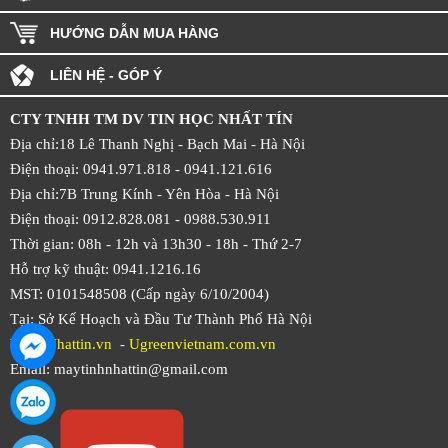
HƯỚNG DẪN MUA HÀNG
LIÊN HỆ - GÓP Ý
CTY TNHH TM DV TIN HỌC NHẤT TÍN
Địa chỉ:18 Lê Thanh Nghị - Bạch Mai - Hà Nội
Điện thoại: 0941.971.818 -
0941.121.616
Địa chỉ:7B Trung Kính - Yên Hòa -
Hà Nội
Điện thoại: 0912.828.081 -
0988.530.911
Thời gian: 08h - 12h và 13h30 - 18h - Thứ 2-7
Hỗ trợ kỹ thuật: 0941.1216.16
MST: 0101548508 (Cấp ngày 6/10/2004)
Tại: Sở Kế Hoạch và Đầu Tư Thành Phố Hà Nội
Web:
Nhattin.vn
-
Ugreenvietnam.com.vn
Email: maytinhnhattin@gmail.com