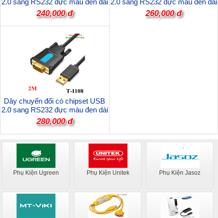
2.0 sang RS232 đực màu đen dài
2.0 sang RS232 đực màu đen dài
2M JASOZ T-I103 cao cấp
3M JASOZ T-I104 cao cấp
240,000 đ
260,000 đ
Dây chuyển đổi có chipset USB
2.0 sang RS232 đực màu đen dài
2M JASOZ T-I108 cao cấp
280,000 đ
Phụ Kiện Ugreen
Phụ Kiện Unitek
Phụ Kiện Jasoz