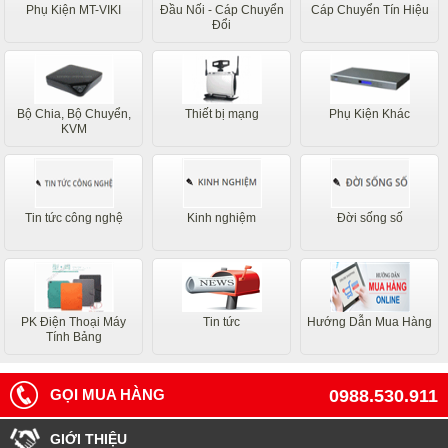
Phụ Kiện MT-VIKI
Đầu Nối - Cáp Chuyển
Cáp Chuyển Tín Hiệu
Đổi
Bộ Chia, Bộ Chuyển,
Thiết bị mạng
Phụ Kiện Khác
KVM
Tin tức công nghệ
Kinh nghiệm
Đời sống số
PK Điện Thoại Máy
Tin tức
Hướng Dẫn Mua Hàng
Tính Bảng
GỌI MUA HÀNG
0988.530.911
GIỚI THIỆU