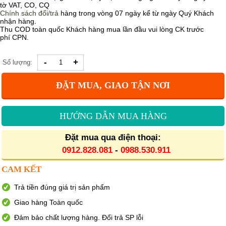
tờ VAT, CO, CQ
Chính sách
đổi/trả
hàng trong vòng 07 ngày kể từ ngày Quý Khách
nhận hàng.
Thu COD toàn quốc Khách hàng mua lần đầu vui lòng CK trước
phí CPN.
-
+
Số lượng:
ĐẶT MUA, GIAO TẬN NƠI
HƯỚNG DẪN MUA HÀNG
Đặt mua qua điện thoại:
0912.828.081
-
0988.530.911
CAM KẾT
Trả tiền đúng giá trị sản phẩm
Giao hàng Toàn quốc
Đảm bảo chất lượng hàng. Đổi trả SP lỗi