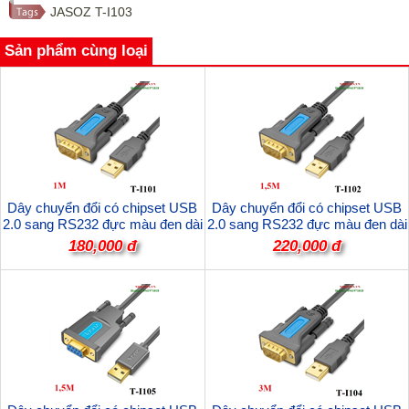
JASOZ T-I103
Sản phẩm cùng loại
Dây chuyển đổi có chipset USB
Dây chuyển đổi có chipset USB
2.0 sang RS232 đực màu đen dài
2.0 sang RS232 đực màu đen dài
1M JASOZ T-I101 cao cấp
1,5M JASOZ T-I102 cao cấp
180,000 đ
220,000 đ