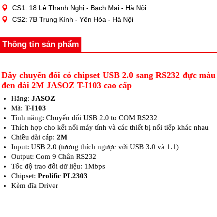
CS1: 18 Lê Thanh Nghị - Bạch Mai - Hà Nội
CS2: 7B Trung Kính - Yên Hòa - Hà Nội
Thông tin sản phẩm
Dây chuyển đổi có chipset USB 2.0 sang RS232 đực màu
đen dài 2M JASOZ T-I103 cao cấp
Hãng:
JASOZ
Mã:
T-I103
Tính năng: Chuyển đổi USB 2.0 to COM RS232
Thích hợp cho kết nối máy tính và các thiết bị nối tiếp khác nhau
Chiều dài cáp:
2M
Input: USB 2.0 (tương thích ngược với USB 3.0 và 1.1)
Output: Com 9 Chân RS232
Tốc độ trao đổi dữ liệu: 1Mbps
Chipset:
Prolific PL2303
Kèm đĩa Driver