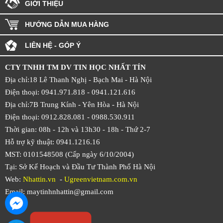
GIỚI THIỆU
HƯỚNG DẪN MUA HÀNG
LIÊN HỆ - GÓP Ý
CTY TNHH TM DV TIN HỌC NHẤT TÍN
Địa chỉ:18 Lê Thanh Nghị - Bạch Mai - Hà Nội
Điện thoại: 0941.971.818 -
0941.121.616
Địa chỉ:7B Trung Kính - Yên Hòa -
Hà Nội
Điện thoại: 0912.828.081 -
0988.530.911
Thời gian: 08h - 12h và 13h30 - 18h - Thứ 2-7
Hỗ trợ kỹ thuật: 0941.1216.16
MST: 0101548508 (Cấp ngày 6/10/2004)
Tại: Sở Kế Hoạch và Đầu Tư Thành Phố Hà Nội
Web:
Nhattin.vn
-
Ugreenvietnam.com.vn
Email: maytinhnhattin@gmail.com