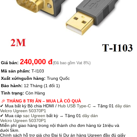
240,000 đ
Giá bán:
(Đã bao gồm Vat 8%)
Mã sản phẩm:
T-I103
Xuất xứ/nguồn hàng:
Trung Quốc
Bảo hành:
12 Tháng (1 đổi 1)
Tình trạng:
Còn Hàng
🎉
THÁNG 8 TRI ÂN – MUA LÀ CÓ QUÀ
✔ Mua bất kỳ Bộ chia HDMI /
Hub USB Type-C
→
Tặng 01
dây dán
Velcro
Ugreen 50370P1
✔ Mua cáp
sạc Ugreen
bất kỳ → Tặng 01
dây dán
Velcro
Ugreen 50370P1
Miễn phí giao hàng trong nội thành cho đơn hàng từ 1triệu và
dưới 5km.
Chính sách hỗ trợ giá cho Đại lý Dự án hàng Ugreen đầy đủ giấy