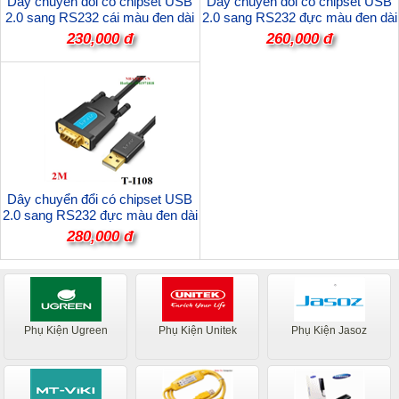
Dây chuyển đổi có chipset USB
Dây chuyển đổi có chipset USB
2.0 sang RS232 cái màu đen dài
2.0 sang RS232 đực màu đen dài
1.5M JASOZ T-I105 cao cấp
3M JASOZ T-I104 cao cấp
230,000 đ
260,000 đ
Dây chuyển đổi có chipset USB
2.0 sang RS232 đực màu đen dài
2M JASOZ T-I108 cao cấp
280,000 đ
Phụ Kiện Ugreen
Phụ Kiện Unitek
Phụ Kiện Jasoz