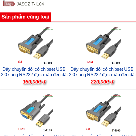
JASOZ T-I104
Sản phẩm cùng loại
Dây chuyển đổi có chipset USB
Dây chuyển đổi có chipset USB
2.0 sang RS232 đực màu đen dài
2.0 sang RS232 đực màu đen dài
1M JASOZ T-I101 cao cấp
1,5M JASOZ T-I102 cao cấp
180,000 đ
220,000 đ