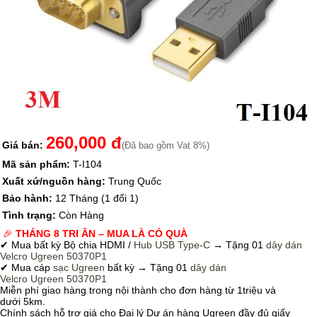
260,000 đ
Giá bán:
(Đã bao gồm Vat 8%)
Mã sản phẩm:
T-I104
Xuất xứ/nguồn hàng:
Trung Quốc
Bảo hành:
12 Tháng (1 đổi 1)
Tình trạng:
Còn Hàng
🎉
THÁNG 8 TRI ÂN – MUA LÀ CÓ QUÀ
✔ Mua bất kỳ Bộ chia HDMI /
Hub USB Type-C
→
Tặng 01
dây dán
Velcro
Ugreen 50370P1
✔ Mua cáp
sạc Ugreen
bất kỳ → Tặng 01
dây dán
Velcro
Ugreen 50370P1
Miễn phí giao hàng trong nội thành cho đơn hàng từ 1triệu và
dưới 5km.
Chính sách hỗ trợ giá cho Đại lý Dự án hàng Ugreen đầy đủ giấy