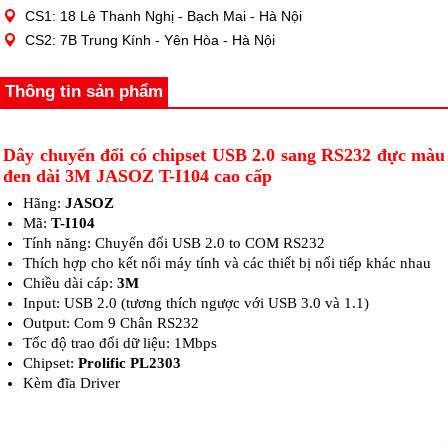
CS1: 18 Lê Thanh Nghị - Bạch Mai - Hà Nội
CS2: 7B Trung Kính - Yên Hòa - Hà Nội
Thông tin sản phẩm
Dây chuyển đổi có chipset USB 2.0 sang RS232 đực màu
đen dài 3M JASOZ T-I104 cao cấp
Hãng:
JASOZ
Mã:
T-I104
Tính năng: Chuyển đổi USB 2.0 to COM RS232
Thích hợp cho kết nối máy tính và các thiết bị nối tiếp khác nhau
Chiều dài cáp:
3M
Input: USB 2.0 (tương thích ngược với USB 3.0 và 1.1)
Output: Com 9 Chân RS232
Tốc độ trao đổi dữ liệu: 1Mbps
Chipset:
Prolific PL2303
Kèm đĩa Driver