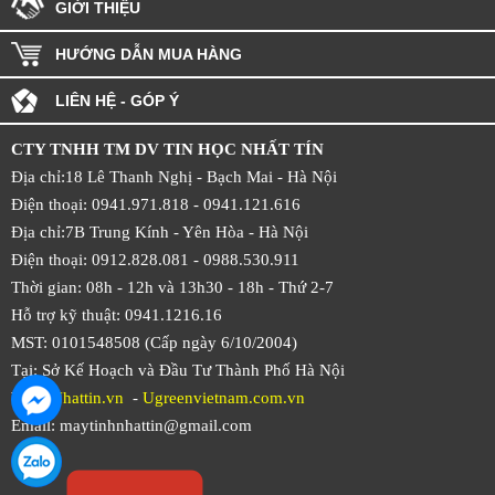
GIỚI THIỆU
HƯỚNG DẪN MUA HÀNG
LIÊN HỆ - GÓP Ý
CTY TNHH TM DV TIN HỌC NHẤT TÍN
Địa chỉ:18 Lê Thanh Nghị - Bạch Mai - Hà Nội
Điện thoại: 0941.971.818 -
0941.121.616
Địa chỉ:7B Trung Kính - Yên Hòa -
Hà Nội
Điện thoại: 0912.828.081 -
0988.530.911
Thời gian: 08h - 12h và 13h30 - 18h - Thứ 2-7
Hỗ trợ kỹ thuật: 0941.1216.16
MST: 0101548508 (Cấp ngày 6/10/2004)
Tại: Sở Kế Hoạch và Đầu Tư Thành Phố Hà Nội
Web:
Nhattin.vn
-
Ugreenvietnam.com.vn
Email: maytinhnhattin@gmail.com