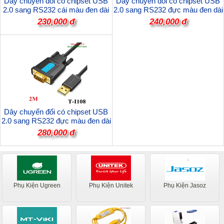
Dây chuyển đổi có chipset USB
Dây chuyển đổi có chipset USB
2.0 sang RS232 cái màu đen dài
2.0 sang RS232 đực màu đen dài
1.5M JASOZ T-I105 cao cấp
2M JASOZ T-I103 cao cấp
230,000 đ
240,000 đ
Dây chuyển đổi có chipset USB
2.0 sang RS232 đực màu đen dài
2M JASOZ T-I108 cao cấp
280,000 đ
Phụ Kiện Ugreen
Phụ Kiện Unitek
Phụ Kiện Jasoz