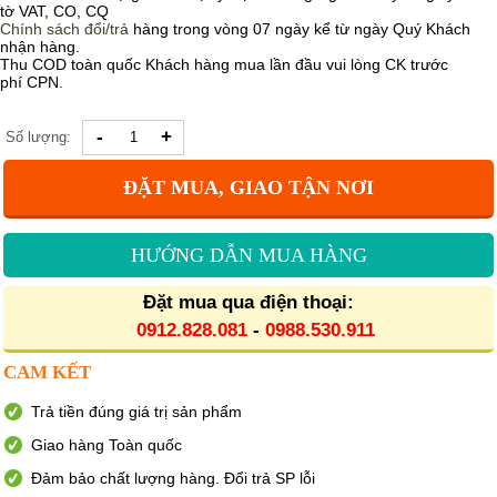
tờ VAT, CO, CQ
Chính sách
đổi/trả
hàng trong vòng 07 ngày kể từ ngày Quý Khách
nhận hàng.
Thu COD toàn quốc Khách hàng mua lần đầu vui lòng CK trước
phí CPN.
-
+
Số lượng:
ĐẶT MUA, GIAO TẬN NƠI
HƯỚNG DẪN MUA HÀNG
Đặt mua qua điện thoại:
0912.828.081
-
0988.530.911
CAM KẾT
Trả tiền đúng giá trị sản phẩm
Giao hàng Toàn quốc
Đảm bảo chất lượng hàng. Đổi trả SP lỗi